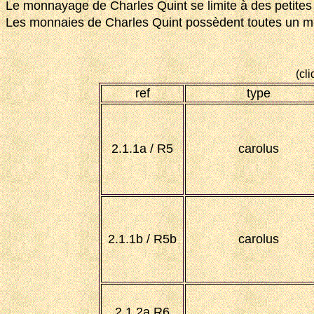
Le monnayage de Charles Quint se limite à des petites v
Les monnaies de Charles Quint possèdent toutes un mi
(cli
ref
type
2.1.1a / R5
carolus
2.1.1b / R5b
carolus
2.1.2a R6