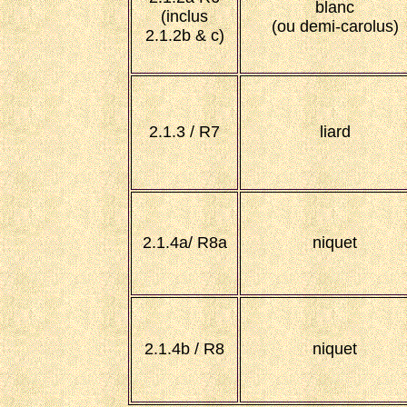
blanc
(inclus
(ou demi-carolus)
2.1.2b & c)
2.1.3 / R7
liard
2.1.4a/ R8a
niquet
2.1.4b / R8
niquet