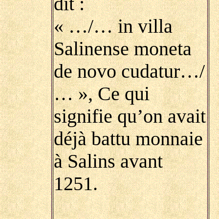
dit :
« …/… in villa
Salinense moneta
de novo cudatur…/
… », Ce qui
signifie qu’on avait
déjà battu monnaie
à Salins avant
1251
.