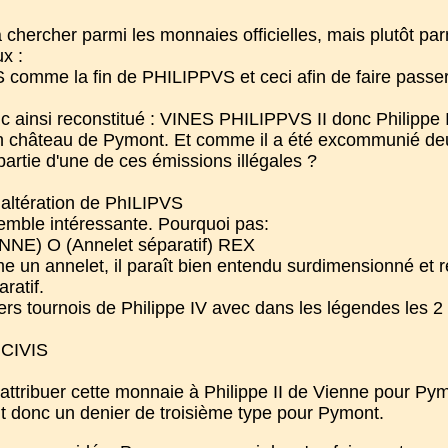
ercher parmi les monnaies officielles, mais plutôt parmi 
x :
 comme la fin de PHILIPPVS et ceci afin de faire pass
nc ainsi reconstitué : VINES PHILIPPVS II donc Philippe II
n château de Pymont. Et comme il a été excommunié deux 
partie d'une de ces émissions illégales ?
 altération de PhILIPVS
semble intéressante. Pourquoi pas:
NNE) O (Annelet séparatif) REX
 un annelet, il paraît bien entendu surdimensionné et r
ratif.
ers tournois de Philippe IV avec dans les légendes les 2
CIVIS
ribuer cette monnaie à Philippe II de Vienne pour Pymont,
t donc un denier de troisième type pour Pymont.