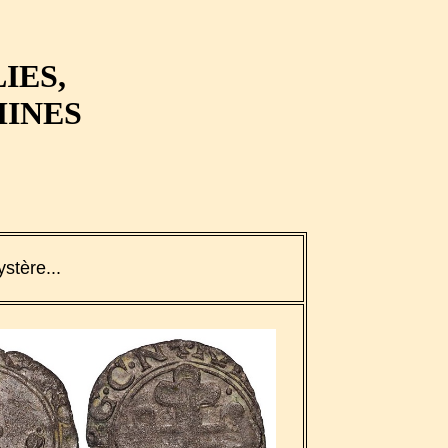
IES,
MINES
stère...