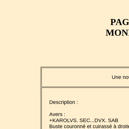
PAG
MONN
Une nou
Description :
Avers :
+KAROLVS. SEC...DVX. SAB
Buste couronné et cuirassé à droit