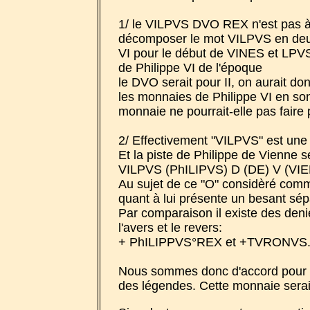
1/ le VILPVS DVO REX n'est pas à ch
décomposer le mot VILPVS en deu
VI pour le début de VINES et LPVS
de Philippe VI de l'époque
le DVO serait pour II, on aurait do
les monnaies de Philippe VI en so
monnaie ne pourrait-elle pas faire 
2/ Effectivement "VILPVS" est une
Et la piste de Philippe de Vienne 
VILPVS (PhILIPVS) D (DE) V (VIE
Au sujet de ce "O" considèré comme
quant à lui présente un besant sépa
Par comparaison il existe des deni
l'avers et le revers:
+ PhILIPPVS°REX et +TVRONVS.
Nous sommes donc d'accord pour att
des légendes. Cette monnaie serai