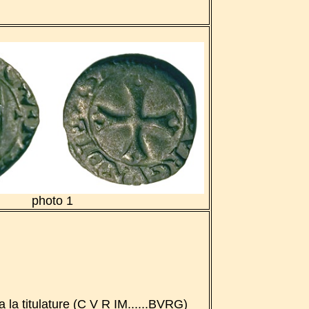
photo 1
 a la titulature (C V R IM......BVRG)