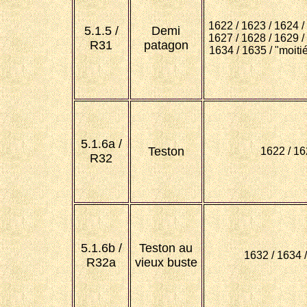
1622 / 1623 / 1624 /
5.1.5 /
Demi
1627 / 1628 / 1629 /
R31
patagon
1634 / 1635 / "moiti
5.1.6a /
Teston
1622 / 1
R32
5.1.6b /
Teston au
1632 / 1634 
R32a
vieux buste