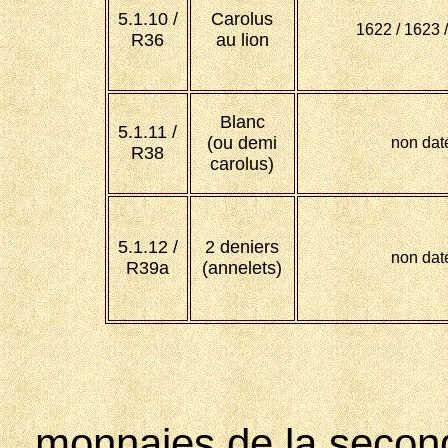
5.1.10 /
Carolus
1622 / 1623 
R36
au lion
Blanc
5.1.11 /
(ou demi
non dat
R38
carolus)
5.1.12 /
2 deniers
non dat
R39a
(annelets)
monnaies de la second