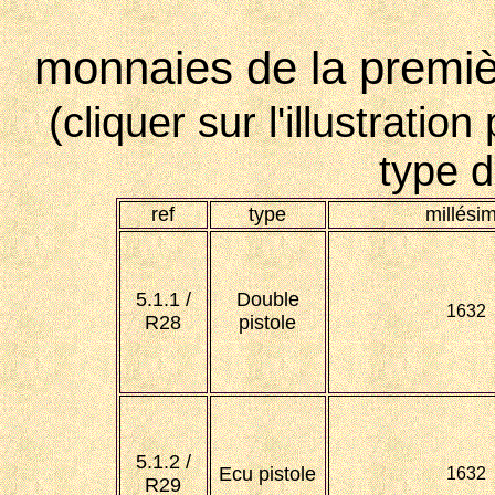
monnaies de la premiè
(cliquer sur l'illustratio
type 
ref
type
millési
5.1.1 /
Double
1632
R28
pistole
5.1.2 /
Ecu pistole
1632
R29