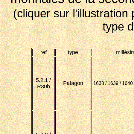
(cliquer sur l'illustratio
type 
ref
type
millési
5.2.1 /
Patagon
1638 / 1639 / 1640 
R30b