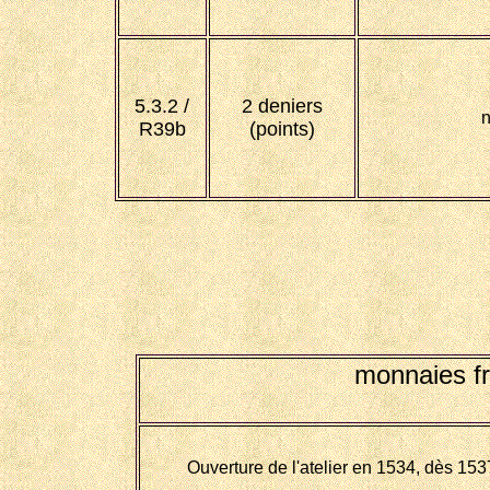
5.3.2 /
2 deniers
n
R39b
(points)
monnaies f
Ouverture de l'atelier en 1534, dès 15