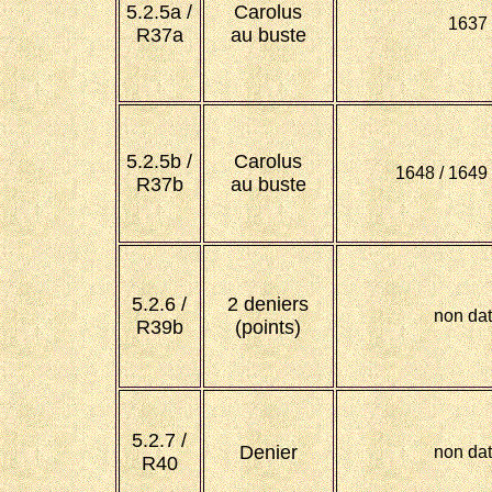
5.2.5a /
Carolus
1637
R37a
au buste
5.2.5b /
Carolus
1648 / 1649 
R37b
au buste
5.2.6 /
2 deniers
non da
R39b
(points)
5.2.7 /
Denier
non da
R40