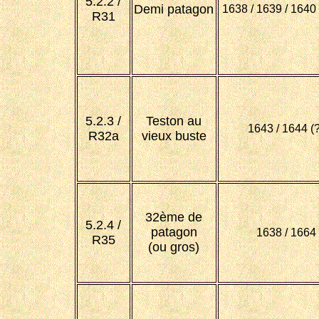
5.2.2 /
Demi patagon
1638 / 1639 / 1640 
R31
5.2.3 /
Teston au
1643 / 1644 (?
R32a
vieux buste
32ème de
5.2.4 /
patagon
1638 / 1664 
R35
(ou gros)