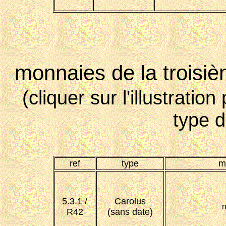
monnaies de la troisiè
(cliquer sur l'illustratio
type 
ref
type
m
5.3.1 /
Carolus
n
R42
(sans date)