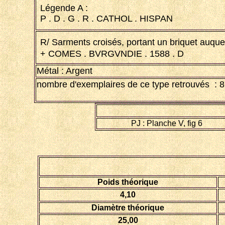
Légende A :
P . D . G . R . CATHOL . HISPAN
R/ Sarments croisés, portant un briquet auquel
+ COMES . BVRGVNDIE . 1588 . D
Métal : Argent
nombre d'exemplaires de ce type retrouvés : 8
PJ : Planche V, fig 6
Poids théorique
4,10
Diamètre théorique
25,00