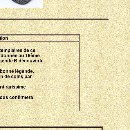
tion
exemplaires de ce
de donnée au 19ème
égende B découverte
 bonne légende,
on de coins par
nt rarissime
nous confirmera