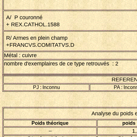
A/ P couronné
+ R
EX.CAT
HO
L
.
1
588
R/ Armes en plein champ
+FRANCVS.COMITATVS.D
Métal : cuivre
nombre d'exemplaires de ce type retrouvés : 2
REFEREN
PJ : Inconnu
PA : Incon
Analyse du poids 
Poids théorique
poids
1
--