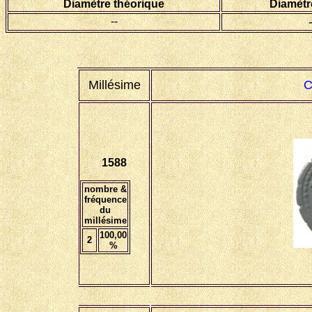
Diamètre théorique
Diamèt
--
Millésime
C
1588
nombre &
fréquence
du
millésime
100
,00
2
%