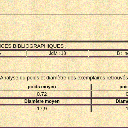
CES BIBLIOGRAPHIQUES :
6
JdM : 18
B : I
Analyse du poids et diamètre des exemplaires retrouvés
poids moyen
poi
0,72
Diamètre moyen
Diamè
17,9