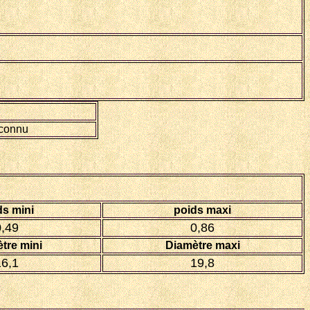
nconnu
ds mini
poids maxi
0,49
0,86
tre mini
Diamètre maxi
16,1
19,8