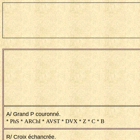
A/ Grand P couronné.
*
PhS
*
ARChI
*
AVST
*
DVX
*
Z
*
C
*
B
R/ Croix échancrée.