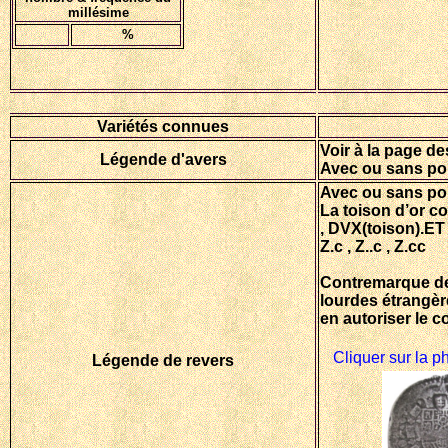
millésime
%
Variétés connues
Voir à la page d
Légende d'avers
Avec ou sans pon
Avec ou sans pon
La toison d’or c
, DVX(toison).ET
Z.c , Z..c , Z.cc
Contremarque de 
lourdes étrangère
en autoriser le c
Cliquer sur la p
Légende de revers