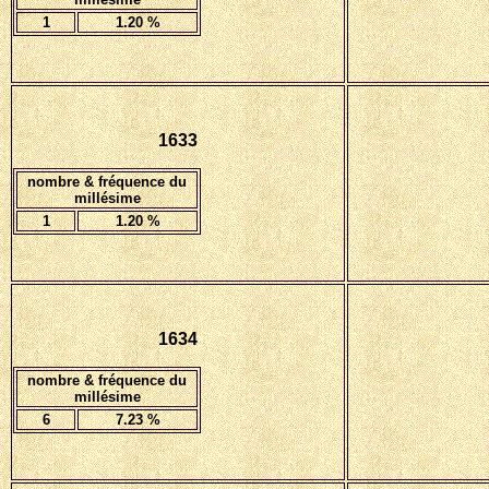
1
1.20
%
1633
nombre & fréquence du
millésime
1
1.20 %
1634
nombre & fréquence du
millésime
6
7.23 %