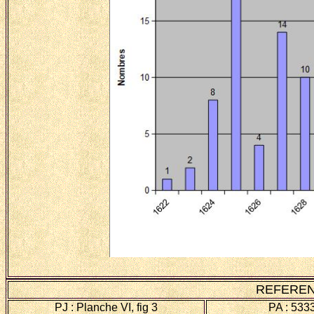
REFEREN
PJ : Planche VI, fig 3
PA : 533