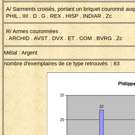
A/ Sarments croisés, portant un briquet couronné auqu
PHIL . IIII . D . G . REX . HISP . INDIAR . Zc
R/ Armes couronnées
. ARCHID . AVST . DVX . ET . COM . BVRG . Zc
Métal : Argent
nombre d'exemplaires de ce type retrouvés : 83