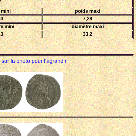
s
 mini
poids maxi
33
7,28
e mini
diamètre maxi
,3
33,2
 sur la photo pour l’agrandir