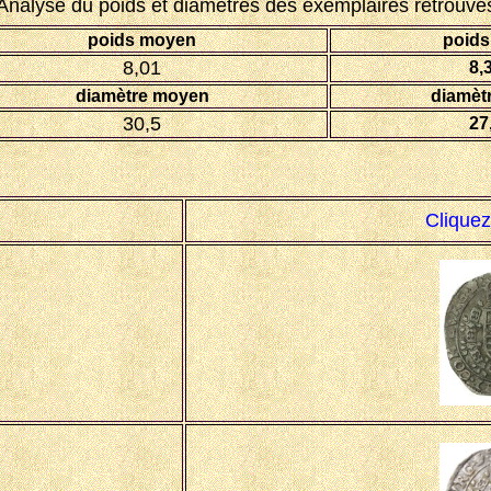
Analyse du poids et diamètres des exemplaires retrouvé
poids moyen
poids
8,01
8,
diamètre moyen
diamètr
30,5
27
Cliquez