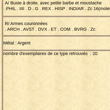
A/ Buste à droite, avec petite barbe et moustache
.PHIL . IIII . D . G . REX . HISP . INDIAR . Zc 16(mole
R/ Armes couronnées
. ARCH . AVST . DVX . ET . COM . BVRG . Zc
Métal : Argent
nombre d'exemplaires de ce type retrouvés : 20