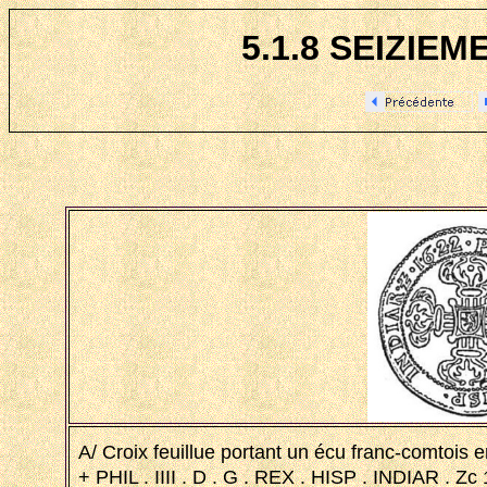
5.1.8 SEIZIEM
A/ Croix feuillue portant un écu franc-comtois 
+ PHIL . IIII . D . G . REX . HISP . INDIAR . Zc