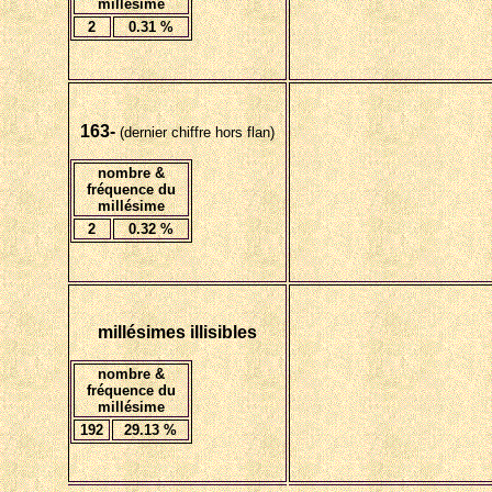
millésime
2
0.31 %
163-
(dernier chiffre hors flan)
nombre &
fréquence du
millésime
2
0.32 %
millésimes illisibles
nombre &
fréquence du
millésime
192
29
.13 %