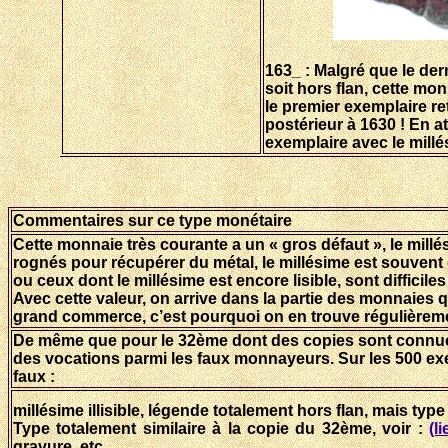
163_ : Malgré que le dern
soit hors flan, cette mon
le premier exemplaire r
postérieur à 1630 ! En a
exemplaire avec le millé
Commentaires sur ce type monétaire
Cette monnaie très courante a un « gros défaut », le millé
rognés pour récupérer du métal, le millésime est souvent d
ou ceux dont le millésime est encore lisible, sont difficiles
Avec cette valeur, on arrive dans la partie des monnaies q
grand commerce, c’est pourquoi on en trouve régulièrement
De même que pour le 32ème dont des copies sont connue
des vocations parmi les faux monnayeurs. Sur les 500 ex
faux :
millésime illisible, légende totalement hors flan, mais type
Type totalement similaire à la copie du 32ème, voir :
(li
gravure, etc...