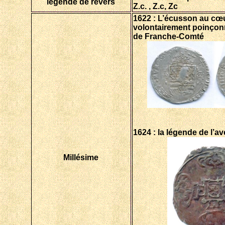
légende de revers
Z.c. , Z.c, Zc
1622 : L’écusson au cœu
volontairement poinçonn
de Franche-Comté
1624 : la légende de l’
Millésime