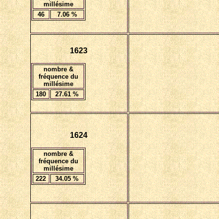
millésime
46
7.06
%
1623
nombre &
fréquence du
millésime
180
27.61
%
1624
nombre &
fréquence du
millésime
222
34.0
5 %