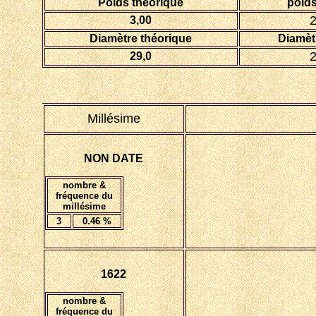
Poids théorique
poid
2
3,00
Diamètre théorique
Diamèt
2
29,0
Millésime
NON DATE
nombre &
fréquence du
millésime
3
0.46 %
1622
nombre &
fréquence du