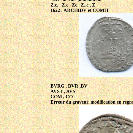
Z.c. , Z.c , Zc , Z..c , Z
1622 : ARCHIDV et COMIT
BVRG , BVR ,BV
AVST , AVS
COM , CO
Erreur du graveur, modification en re