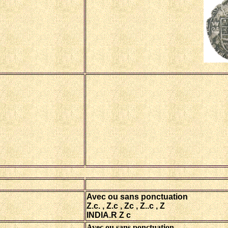
Avec ou sans ponctuation
Z.c. , Z.c , Zc , Z..c , Z
INDIA.R Z c
Avec ou sans ponctuation