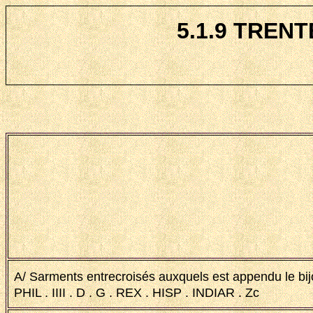
5.1.9 TRENT
A/ Sarments entrecroisés auxquels est appendu le bij
PHIL . IIII . D . G . REX . HISP . INDIAR . Zc